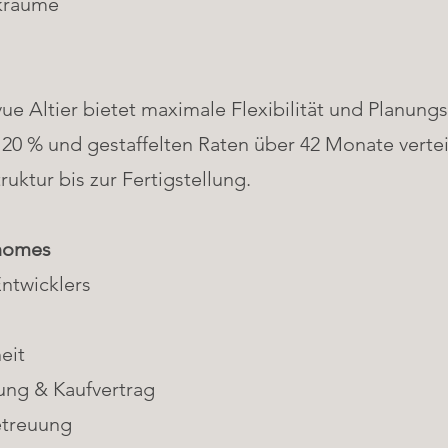
ikräume
e Altier bietet maximale Flexibilität und Planungss
20 % und gestaffelten Raten über 42 Monate verteil
uktur bis zur Fertigstellung.
ehomes
Entwicklers
eit
ung & Kaufvertrag
etreuung