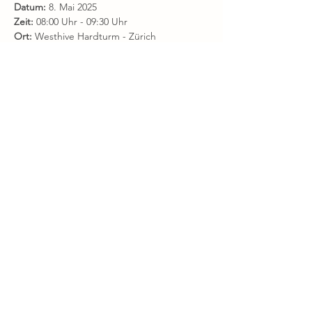
Datum:
 8. Mai 2025
Zeit:
 08:00 Uhr - 09:30 Uhr
Ort:
 Westhive Hardturm - Zürich
Hardturmstrasse, 161
8005 Zürich
Um Ihre Teilnahme an dieser exklusiven 
Veranstaltung zu sichern, bitten wir Sie, sich 
hier
anzumelden.
Wir freuen uns sehr darauf, Sie bei diesem 
spannenden und informativen Event 
begrüssen zu dürfen!
Herzliche Grüsse,
Dubai Finehomes-Team
Diese Veranstaltung teilen